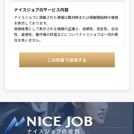
ナイスジョブのサービス内容
ナイスジョブに掲載された情報は取材時または掲載開始時の情報
を表示しております。
検索結果として表示される情報の正確さ、信頼性、完全性、合法
性、道徳性、著作権の許諾などについてナイスジョブは一切の責
任を負いません。
利用規約の範囲
ナイスジョブの利用者はナイスジョブの利用に関して適用され
る、以下の利用規約を承認するものとします。
LINE
で無
利用規約の変更
料相
本利用規約は如何なる理由でも通知なしに変更する場合がありま
談
す。
サービスの変更・停止
当社は、当サイトの全てまたは一部のサービスをいつでも、変更
または停止することができるものとします。サービス変更・停止
の際、当社はできうる限りの方法で、利用者に対してその旨を事
前に告知するものとします。但し、天災などやむを得ぬ場合は事
前に告知することなく、サービスを変更・停止できるものとしま