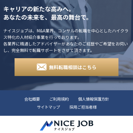
す。 サービスの変更または停止に伴い、利用者に損害が発生した
キャリアの新たな高みへ。
場合、当社は一切の責任を負わないものとします。
あなたの未来を、最高の舞台で。
責任の制約
ナイスジョブは、M&A業界、コンサルの転職を中心としたハイクラ
如何なる状況においても当社は、第三者を介したものも含め、本
ソフトウェアまたはサービスの利用者による使用または誤用に対
ス特化の人材紹介事業を行っております。
する責任を一切負いません。この責任の制約は、当社が、そのよ
各業界に精通したアドバイザーがあなたのご経歴やご希望をお伺い
うな損害の可能性について通告されていた場合であっても、それ
し、完全無料で転職サポートをさせて頂きます。
が保証、契約、故意または無意識による不法行為、その他に基づ
いているかどうかによらず、直接、間接、付随、結果的、特殊、
懲戒的および懲罰的損害賠償を回避するために適用されます。こ
無料転職相談はこちら
の責任の制約は、損害が、第三者を介したものも含め、本ソフト
ウェアまたはサービスの使用または誤用および依存の結果である
か、本ソフトウェアまたはサービスを使用できないためか、本ソ
フトウェアまたはサービスの中断、一時停止、終了のいずれかの
結果かにかかわらず、適用されます。この責任の制約は、権利侵
害の防止方法による本質的目的の不履行にかかわらず法律で許容
会社概要
ご利用規約
個人情報保護方針
された最大の範囲で適用されます。
サイトマップ
採用ご担当者様
禁止事項
利用者は、ナイスジョブにおいて以下の行為をすることはできま
せん。